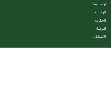
نواكشوط
الولايات
الحكومة
البرلمان
الانتخابات
الوسائط
فيديو
صور
مقابلات
البث المباشر
الموقع