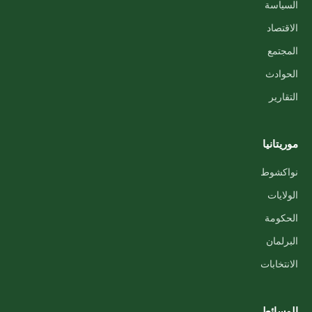
السياسة
الاقتصاد
المجتمع
الحوادث
التقارير
موريتانيا
نواكشوط
الولايات
الحكومة
البرلمان
الانتخابات
الوسائط