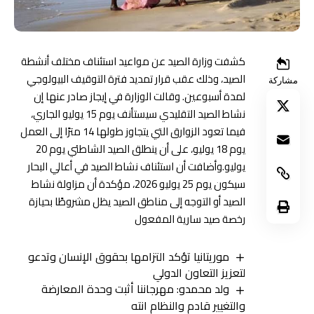
كشفت وزارة الصيد عن مواعيد استئناف مختلف أنشطة
الصيد، وذلك عقب قرار تمديد فترة التوقيف البيولوجي
مشاركة
لمدة أسبوعين. وقالت الوزارة في إيجاز صادر عنها إن
نشاط الصيد التقليدي سيستأنف يوم 15 يوليو الجاري،
فيما تعود الزوارق التي يتجاوز طولها 14 مترًا إلى العمل
يوم 18 يوليو، على أن ينطلق الصيد الشاطئي يوم 20
يوليو.وأضافت أن استئناف نشاط الصيد في أعالي البحار
سيكون يوم 25 يوليو 2026، مؤكدة أن مزاولة نشاط
الصيد أو التوجه إلى مناطق الصيد يظل مشروطًا بحيازة
رخصة صيد سارية المفعول
موريتانيا تؤكد التزامها بحقوق الإنسان وتدعو
لتعزيز التعاون الدولي
ولد محمدو: مهرجاننا أثبت وحدة المعارضة
والتغيير قادم والنظام انته