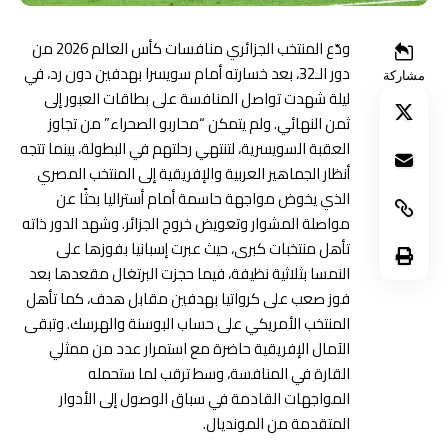
ودّع المنتخب الجزائري منافسات كأس العالم 2026 من
دور الـ32، بعد خسارته أمام سويسرا بهدفين دون رد، في
مشاركة
ليلة شهدت تواصل المنافسة على بطاقات العبور إلى
ثمن النهائي. ولم يتمكن “محاربو الصحراء” من تجاوز
العقبة السويسرية، لتنتهي رحلتهم في البطولة، بينما تتجه
أنظار الجماهير العربية والإفريقية إلى المنتخب المصري
الذي يخوض مواجهة حاسمة أمام أستراليا بحثًا عن
مواصلة المشوار وتعويض خروج الجزائر. وشهد الدور ذاته
تأهل منتخبات كبرى، حيث عبرت إسبانيا بفوزها على
النمسا بثلاثية نظيفة، فيما حجزت البرتغال مقعدها بعد
فوز صعب على كرواتيا بهدفين مقابل هدف، كما تأهل
المنتخب الأمريكي على حساب البوسنة والهرسك. وتبقى
الآمال الإفريقية حاضرة مع استمرار عدد من ممثلي
القارة في المنافسة، وسط ترقب لما ستحمله
المواجهات القادمة في سباق الوصول إلى الأدوار
المتقدمة من المونديال.