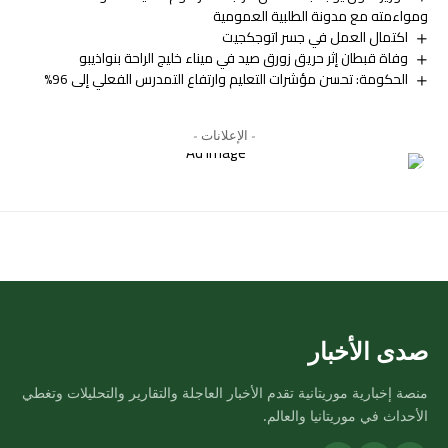
ومواءمته مع مدونة الطلبية العمومية
اكتمال العمل في جسر اتوجكجيت
وفاة قبطان إثر حريق زورق صيد في ميناء خليج الراحة بنواذيبو
الحكومة: تحسن مؤشرات التعليم وارتفاع التمدرس الفعلي إلى 96%
- الإعلانات -
صدى الأخبار
منصة إخبارية موريتانية تقدم الأخبار العاجلة والتقارير والتحليلات وتغطي
الأحداث في موريتانيا والعالم.