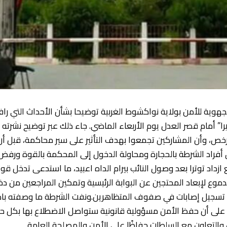
لجهوية للأمن بولاية نواكشوط الغربية توضيحا بشأن الأحداث التي 
ا” أمام قصر العدل يوم الأربعاء الماضي. جاء ذلك عبر توضيح نشرته ا
خص، وأن المشاركين تجمعوا بهدف التأثير على سير محاكمة، قبل أن 
 أفراد الشرطة بالحجارة ومحاولة الدخول إلى المحكمة بالقوة ورف
 ازداد توترا بعد وصول النائب بيرام الداه اعبيد، ما استدعى تدخل 
لدموع لإبعاد المحتجين عن البوابة الرئيسية وتمكين المراجعين من 
 تسجيل إصابات في صفوف المتظاهرين.ونفت الشرطة ما وصفته باد
لى أن حفظ الأمن مسؤولية قانونية ستواصل الاضطلاع بها بكل حزم
ن والتعاون مع السلطات حفاظًا على الأمن والمصلحة العامة.