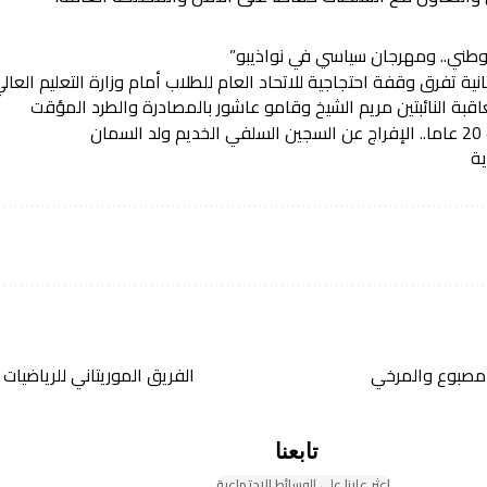
الوطني.. ومهرجان سياسي في نواذيبو”
نية تفرق وقفة احتجاجية للاتحاد العام للطلاب أمام وزارة التعليم العال
عاقبة النائبتين مريم الشيخ وقامو عاشور بالمصادرة والطرد المؤقت
مان
ة
 أمصبوع والمرخي
الفريق الموريتاني للرياضيات 
تابعنا
اعثر علينا على الوسائط الاجتماعية