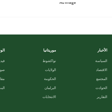
الأخبار
موريتانيا
الو
السياسة
نواكشوط
فيدي
الاقتصاد
الولايات
صور
المجتمع
الحكومة
مقاب
الحوادث
البرلمان
البث
التقارير
الانتخابات