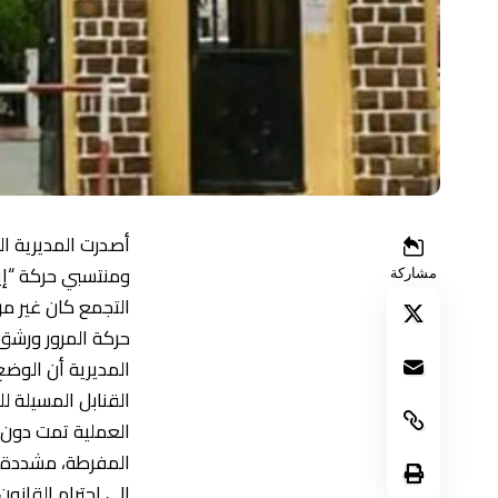
أصدرت المديرية ا
ومنتسبي حركة “إير
مشاركة
التجمع كان غير مر
حركة المرور ورشق
المديرية أن الوضع
القنابل المسيلة ل
العملية تمت دون
المفرطة، مشددة ع
إلى احترام القانو