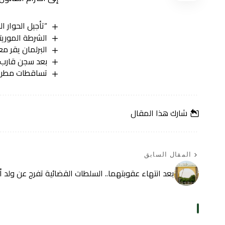
“تأجيل الحوار 
الشرطة الموريتا
البرلمان يقر م
بعد سجن قارب 20 عاما.. الإفراج عن السجين السلفي الخديم ولد الس
تساقطات مطري
شارك هذا المقال
المقال السابق
بعد انتهاء عقوبتهما.. السلطات القضائية تفرج عن ولد