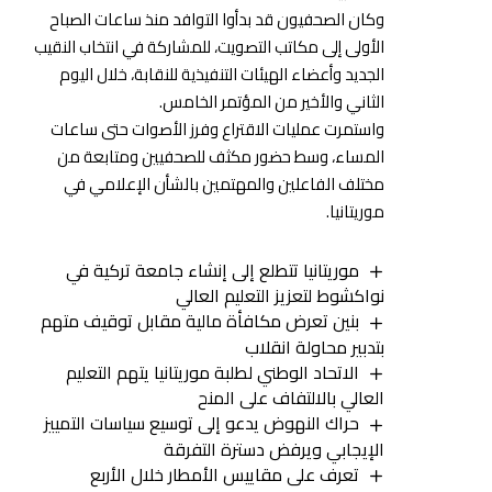
وكان الصحفيون قد بدأوا التوافد منذ ساعات الصباح
الأولى إلى مكاتب التصويت، للمشاركة في انتخاب النقيب
الجديد وأعضاء الهيئات التنفيذية للنقابة، خلال اليوم
الثاني والأخير من المؤتمر الخامس.
واستمرت عمليات الاقتراع وفرز الأصوات حتى ساعات
المساء، وسط حضور مكثف للصحفيين ومتابعة من
مختلف الفاعلين والمهتمين بالشأن الإعلامي في
موريتانيا.
موريتانيا تتطلع إلى إنشاء جامعة تركية في
نواكشوط لتعزيز التعليم العالي
بنين تعرض مكافأة مالية مقابل توقيف متهم
بتدبير محاولة انقلاب
الاتحاد الوطني لطلبة موريتانيا يتهم التعليم
العالي بالالتفاف على المنح
حراك النهوض يدعو إلى توسيع سياسات التمييز
الإيجابي ويرفض دسترة التفرقة
تعرف على مقاييس الأمطار خلال الأربع