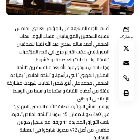
أعلنت اللجنة المشرفة على المؤتمر العادي الخامس
لنقابة الصحفيين الموريتانيين، مساء اليوم، انتخاب
مشاركة
الصحفي أحمد سالم سيدي عبد الله نقيبا للصحفيين
الموريتانيين، عقب اقتراع جرى في قصر المؤتمرات
“المختار ولد داداه” بالعاصمة نواكشوط.
وجاء انتخاب سيدي عبد الله بعد منافسة بين “لائحة
التمكين المهني” التي ترأسها، و”لائحة الخلاص” بقيادة
الصحفي محمد علي أبنو، ضمن انتخابات شهدت مشاركة
لافتة من أعضاء النقابة واهتماما واسعا من الوسط
الإعلامي الوطني.
ووفق النتائج النهائية، حصلت “لائحة التمكين المهني”
على 440 صوتا، مقابل 15 صوتا لـ”لائحة الخلاص”، فيما
بلغت الأوراق المحايدة 11 ورقة، مع تسجيل صوتين
ملغيين، من أصل 472 مصوتا شاركوا في العملية
الانتخابية.