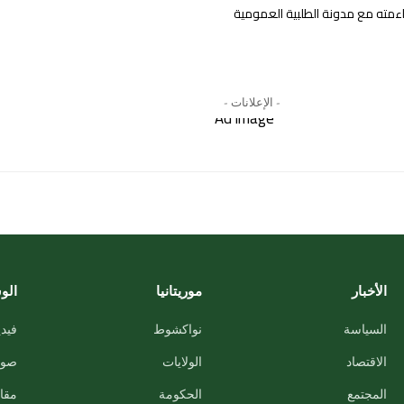
مته مع مدونة الطلبية العمومية
- الإعلانات -
الأخبار
موريتانيا
الو
السياسة
نواكشوط
فيدي
الاقتصاد
الولايات
صور
المجتمع
الحكومة
مقاب