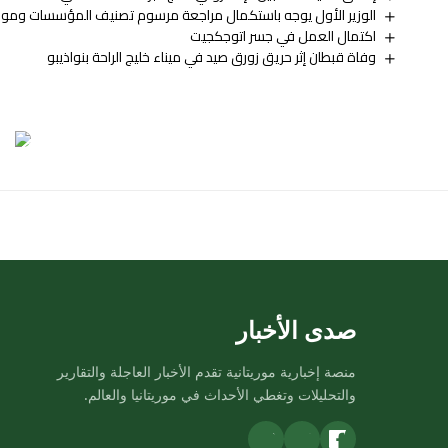
الوزير الأول يوجه باستكمال مراجعة مرسوم تصنيف المؤسسات ومواء
اكتمال العمل في جسر اتوجكجيت
وفاة قبطان إثر حريق زورق صيد في ميناء خليج الراحة بنواذيبو
صدى الأخبار
منصة إخبارية موريتانية تقدم الأخبار العاجلة والتقارير
والتحليلات وتغطي الأحداث في موريتانيا والعالم.