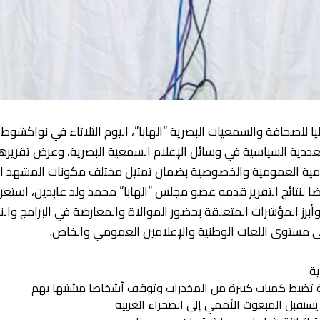
 للصحافة والسمعيات البصرية “الهابا”، اليوم الثلاثاء في نواكشو
عددية السياسية في وسائل الإعلام السمعية البصرية، وعرض تقريرها
ية العمومية والخصوصية بضمان تمثيل مختلف مكونات المشهد الوطني
ا لنتائج التقرير قدمه عضو مجلس “الهابا” محمد ولد عابدين، استع
 وأبرز المؤشرات المتعلقة بحضور الموالاة والمعارضة في البرامج والن
ى مستوى اللغات الوطنية والإعلامين العمومي والخاص.
ة
ة تضبط كميات كبيرة من المخدرات وتوقف أشخاصا مشتبها بهم
يستقبل المبعوث الأممي إلى الصحراء الغربية