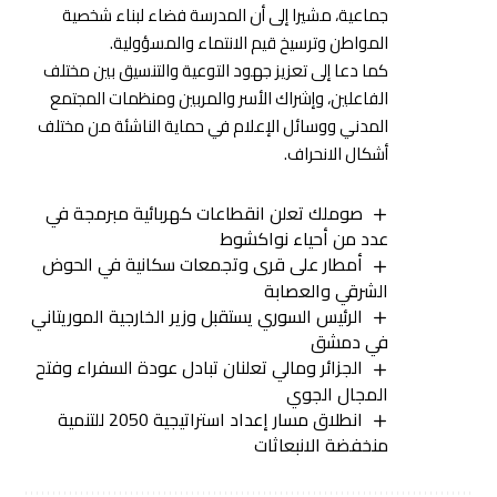
جماعية، مشيرا إلى أن المدرسة فضاء لبناء شخصية
المواطن وترسيخ قيم الانتماء والمسؤولية.
كما دعا إلى تعزيز جهود التوعية والتنسيق بين مختلف
الفاعلين، وإشراك الأسر والمربين ومنظمات المجتمع
المدني ووسائل الإعلام في حماية الناشئة من مختلف
أشكال الانحراف.
صوملك تعلن انقطاعات كهربائية مبرمجة في
عدد من أحياء نواكشوط
أمطار على قرى وتجمعات سكانية في الحوض
الشرقي والعصابة
الرئيس السوري يستقبل وزير الخارجية الموريتاني
في دمشق
الجزائر ومالي تعلنان تبادل عودة السفراء وفتح
المجال الجوي
انطلاق مسار إعداد استراتيجية 2050 للتنمية
منخفضة الانبعاثات