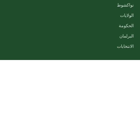
نواكشوط
الولايات
الحكومة
البرلمان
الانتخابات
الوسائط
فيديو
صور
مقابلات
البث المباشر
الموقع