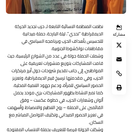
نظمت المنظمة النسائية التابعة لـ
حزب تجديد الحركة
الديمقراطية “تحدي”
، ليلة البارحة، حملة ميدانية
مشاركة
للتحسيس بأهداف الحزب وبرنامجه السياسي في
مقاطعات
نواكشوط الجنوبية
.
وشملت الحملة جولة في عدد من الشوارع الرئيسية، حيث
قامت المشاركات بتوزيع منشورات تعريفية على
المواطنين، إلى جانب تقديم شروحات حول أبرز مرتكزات
الحزب، وفي مقدمتها ترسيخ قيم الديمقراطية، وتعزيز
الحضور السياسي للمرأة، ودعم جهود التنمية المحلية.
كما تميز النشاط بظهور المشاركات بزي موحد يحمل
ألوان وشعارات الحزب، في خطوة عكست – وفق
القائمين على الحملة – روح التنظيم والانضباط، وأسهمت
في تعزيز الحضور الميداني وتكثيف التواصل المباشر مع
السكان.
وشكلت الجولة فرصة للتعريف بحملة الانتساب المفتوحة