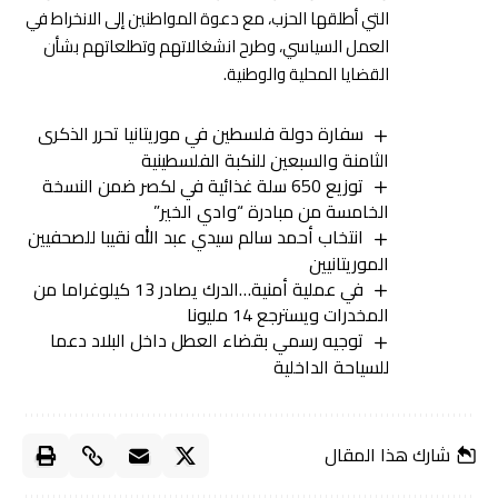
التي أطلقها الحزب، مع دعوة المواطنين إلى الانخراط في
العمل السياسي، وطرح انشغالاتهم وتطلعاتهم بشأن
القضايا المحلية والوطنية.
سفارة دولة فلسطين في موريتانيا تحرر الذكرى
الثامنة والسبعين للنكبة الفلسطينية
توزيع 650 سلة غذائية في لكصر ضمن النسخة
الخامسة من مبادرة “وادي الخير”
انتخاب أحمد سالم سيدي عبد الله نقيبا للصحفيين
الموريتانيين
في عملية أمنية…الدرك يصادر 13 كيلوغراما من
المخدرات ويسترجع 14 مليونا
توجيه رسمي بقضاء العطل داخل البلاد دعما
للسياحة الداخلية
شارك هذا المقال