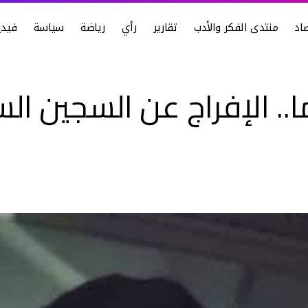
اد
منتدى الفكر والأدب
تقارير
رأي
رياضة
سياسة
فيدي
جن قارب 20 عاما.. الإفراج عن الس