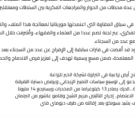
 عدة محطات من الحوار والمراجعات الفكرية بين السلطات ومعتقلين
 في سياق المقاربة التي اعتمدتها موريتانيا لمعالجة هذا الملف، وا
 الفكري، عبر لجنة تضم عددا من العلماء والفقهاء، وأشرفت خلال ا
ع عدد من السجناء.
 قد أفضت في فترات سابقة إلى الإفراج عن عدد من السجناء بعد اس
المعتمدة، ضمن مسعٍ رسمية تهدف إلى تعزيز فرص الاندماج والحد 
 أرض زراعية في الترارزة لشركة الخير للزراعة
عو إلى توسيع سياسات التمييز الإيجابي ويرفض دسترة التفرقة
راما من المخدرات ويسترجع 14 مليونا
اعتصام.. إخراج النائبتين مريم الشيخ وقامو عاشور من البرلمان
يف يشيد بسونكو بعد إقالته من طرف ديوماي فاي