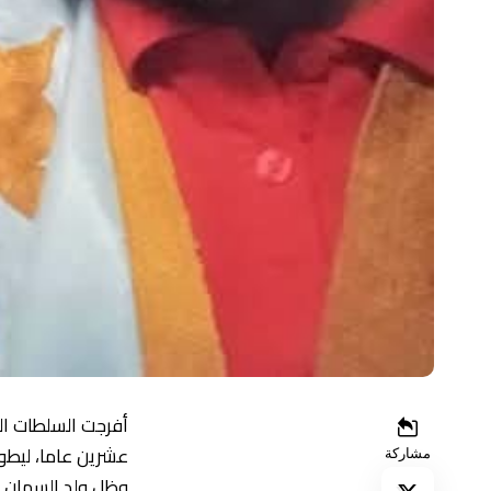
أفرجت السلطات الم
عشرين عاما، ليطوى
مشاركة
وظل ولد السمان ع