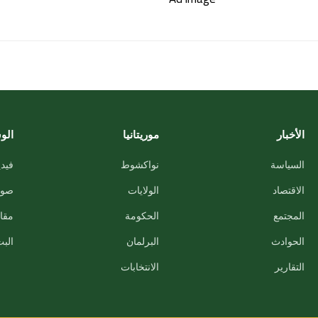
الأخبار
موريتانيا
الو
السياسة
نواكشوط
فيدي
الاقتصاد
الولايات
صور
المجتمع
الحكومة
مقاب
الحوادث
البرلمان
البث
التقارير
الانتخابات