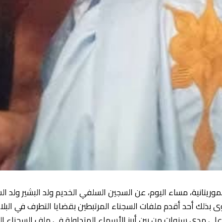
وريتانية، مساء اليوم، عن السجين السلفي الخديم ولد البشير ولد ا
 بذلك أحد أقدم ملفات السجناء المرتبطين بقضايا التطرف في البلاد
لى مدى سنوات من بين أبرز الأسماء المتداولة في ملف السجناء ال