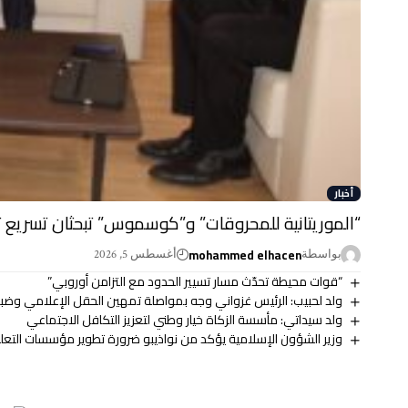
أخبار
“الموريتانية للمحروقات” و”كوسموس” تبحثان تسريع ت
mohammed elhacen
بواسطة
أغسطس 5, 2026
“قوات محیطة تحدّث مسار تسيير الحدود مع التزامن أوروبي”
ولد لحبيب: الرئيس غزواني وجه بمواصلة تمهين الحقل الإعلامي وضب
ولد سيداتي: مأسسة الزكاة خيار وطني لتعزيز التكافل الاجتماعي
وزير الشؤون الإسلامية يؤكد من نواذيبو ضرورة تطوير مؤسسات التعلي