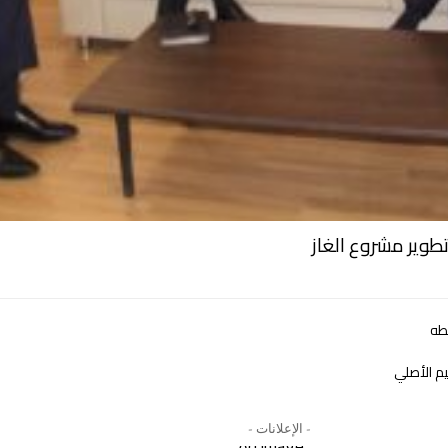
طوير مشروع الغاز
طه
م الأصلي
- الإعلانات -