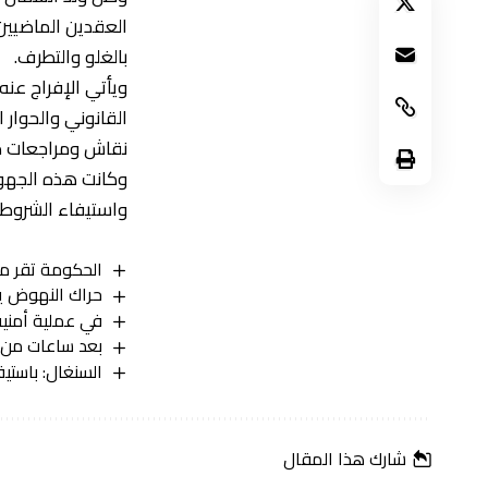
العقدين الماضيين
بالغلو والتطرف.
ويأتي الإفراج عنه
القانوني والحوار
نقاش ومراجعات م
وكانت هذه الجهود
واستيفاء الشروط 
الحكومة تقر منح
حراك النهوض يد
في عملية أمنية…الدرك يصادر 13 كيلوغ
بعد ساعات من ال
السنغال: باست
شارك هذا المقال