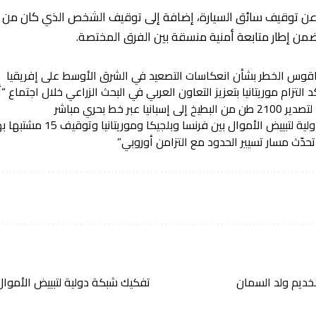
ن توقيف سائق السيارة، إضافة إلى توقيف الشخص الذي كان من ال
ن إطار متابعة أمنية منسقة بين الفرق المختصة.
قوس الخطر بشأن انعكاسات التصعيد في الشرق الأوسط على إفريقيا
كد التزام موريتانيا بتعزيز التعاون العربي في البحث الزراعي خلال اجتماع 
بانيا عبر خط بحري مباشر
لتبييض الأموال بين فرنسا وبلجيكا وموريتانيا وتوقيف 15 مشتبها بهم
دّث مسار تسيير الحدود مع التزامن أوروبي”
تفكيك شبكة دولية لتبييض الأموال بين فر