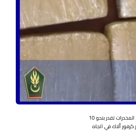
أعلن مركز الدرك الوطني في أغشوركيت، تمكنه صباح اليوم السبت، من ضبط كمية من المخدرات تقدر بنحو 10
كرفور ألاك في اتجاه