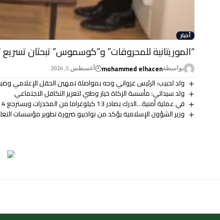
أخبار
“الموريتانية للمحروقات” و”كوسموس” تبحثان تسريع ت
mohammed elhacen
بواسطة
أغسطس 5, 2026
ولد لحبيب: الرئيس غزواني وجه بمواصلة تمهين الحقل الإعلامي وضب
ولد سيداتي: مأسسة الزكاة خيار وطني لتعزيز التكافل الاجتماعي
في عملية أمنية…الدرك يصادر 13 كيلوغراما من المخدرات ويسترجع 14 مليونا
وزير الشؤون الإسلامية يؤكد من نواذيبو ضرورة تطوير مؤسسات التعلي