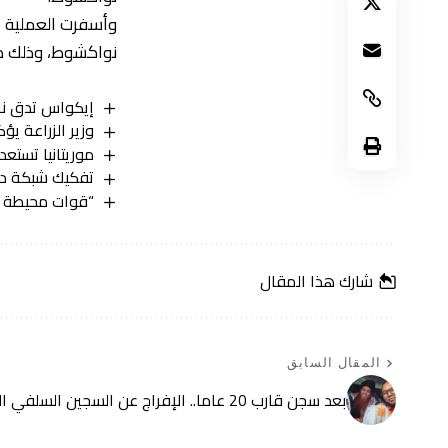
وأسفرت العملية ع
نواكشوط، وذلك ضم
إيكواس تدق نا
وزير الزراعة يؤ
موريتانيا تستعد لتصدير 2100 طن من البطيخ إلى إس
تفكيك شبكة دولية 
“قوات محیطة تح
شارك هذا المقال
المقال السابق
بعد سجن قارب 20 عاما.. الإفراج عن السجين السلفي الخديم ولد السمان