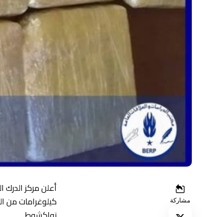
كيلوغرامات من ال
مشاركة
نواكشوط.