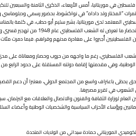
لسطين في موريتانيا، أمس الأربعاء، الذكرى الثامنة والسبعين للنك
مرات “المختار ولد داداه” في نواكشوط، بحضور رسمي ودبلوماسي 
طيني المعتمد لدى موريتانيا، بشير سليم أبو حطب، في كلمة بالمناسب
يمثل مناسبة لاستحضار ما تعرض له الشعب الف
 الفلسطينيين أُجبروا على مغادرة مدنهم وقراهم، فيما دمرت مئات 
لشعب الفلسطيني، رغم ما واجهه من حروب وحصار ومعاناة على مدى ا
ق يحظى باعتراف واسع من المجتمع الدولي، معتبرا أن دعم القضية 
 الشعوب في تقرير مصيرها.
 العام لوزارة الثقافة والفنون والاتصال والعلاقات مع البرلمان،
لمانيين ورؤساء الأحزاب السياسية والشخصيات الوطنية وأعضاء السل
لكوميدي الموريتاني حمادة سيداتي من الولايات المتحدة