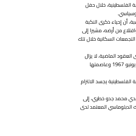
بة الفلسطينية، خلال حفل
وسياسي.
ة، أن إحياء ذكرى النكبة
لسطيني عام 1948 من تهجير قسري واقتلاع من أرضه، مشيرا إلى
التجمعات السكانية خلال تلك
لعقود الماضية، لا يزال
متمسكا بحقوقه الوطنية، وفي مقدمتها إقامة دولته المستقلة على حدود الرابع من يونيو 1967 وعاصمتها
الفلسطينية يجسد الالتزام
 سيدي محمد جدو خطري، إلى
ك الدبلوماسي المعتمد لدى