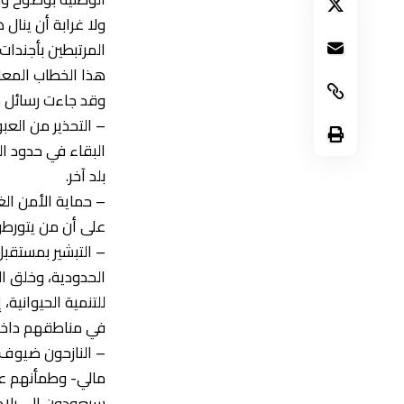
ولا غرابة أن ينا
المرتبطين بأجندات
هذا الخطاب المعان
وقد جاءت رسائل 
– التحذير من الع
البقاء في حدود ا
بلد آخر.
– حماية الأمن الغذ
على أن من يتورطو
– التبشير بمستقبل
الحدودية، وخلق ا
للتنمية الحيوانية
في مناطقهم داخل
– النازحون ضيوف ل
مالي- وطمأنهم على
سيعودون إلى بلاد