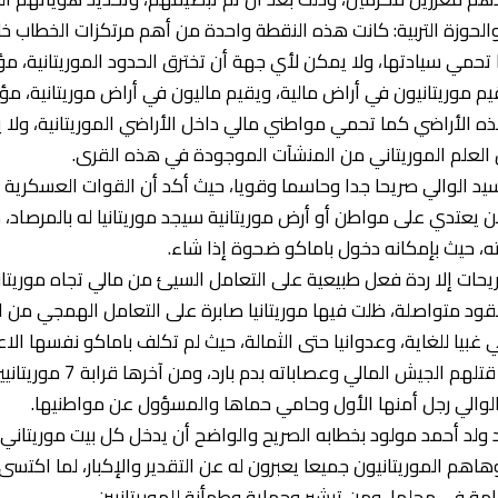
الحوزة التربية: كانت هذه النقطة واحدة من أهم مرتكزات الخطاب خلا
يا تحمي سيادتها، ولا يمكن لأي جهة أن تخترق الحدود الموريتانية، 
م موريتانيون في أراض مالية، ويقيم ماليون في أراض موريتانية، مؤك
ه الأراضي كما تحمي مواطني مالي داخل الأراضي الموريتانية، ولا
ل العلم الموريتاني من المنشآت الموجودة في هذه القرى.
د الوالي صريحا جدا وحاسما وقويا، حيث أكد أن القوات العسكرية ال
ن يعتدي على مواطن أو أرض موريتانية سيجد موريتانيا له بالمرصاد
ه، حيث بإمكانه دخول باماكو ضحوة إذا شاء.
حات إلا ردة فعل طبيعية على التعامل السيئ من مالي تجاه موريتان
عقود متواصلة، ظلت فيها موريتانيا صابرة على التعامل الهمجي من ا
ي غبيا للغاية، وعدوانيا حتى الثمالة، حيث لم تكلف باماكو نفسها الاع
الموريتانيين الذين قتلهم ال
 الوالي رجل أمنها الأول وحامي حماها والمسؤول عن مواطنيها.
ولد أحمد مولود بخطابه الصريح والواضح أن يدخل كل بيت موريتاني،
اهم الموريتانيون جميعا يعبرون له عن التقدير والإكبار، لما اكتس
ة في محلها، ومن تبشير وحماية وطمأنة للموريتانيين.