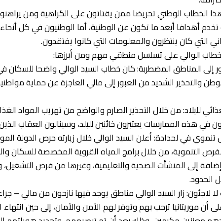
ل هذا الخطاب الوطني تحريضا ممن يقتاتون على الكراهية ومن يراه
 تخدم أهدافا أبعد ما تكون عن الوطنية، أما الوطنيون في كل أنحاء 
ي التي كان ينتظرون والمعلومات التي كانوا يفتقدون.
خطاب الوالي على تسلسل منطقي مهم ومن أبرزها:
بور إلى المناطق المضطربة: كان خطاب السيد الوالي واضحا للسكان 
لوطن والتحذير الشديد من العبور إلى مالي العاجزة عن حماية مواطن
ائي للبلاد: من خلال التحذير الصارم والواضح من تهريب المواد الغذائ
ن في هذه الممارسات يعتبرون خائنين للبلد، وسينالون العقاب الذي
 تنموي في لحدادة: أعلن السيد الوالي خلال زيارته حرص الدولة المور
لفرص التنموية، من خلال برامج المياه القروية المخصصة للسكان وا
، إضافة إلى المنشأت الصحية والتعليمية، وغيرها من فرص التشغيل، 
 الحدود.
ا لاجئون: زار السيد الوالي مناطق يوجد فيها نازحون من مالي – جرا
 أن موريتانيا ترحب بهم وتوفر لهم الأمن والأمان، إلى حين انتهاء 
هم معززين مكرمين، وذلك بعد أن تم تبصيمهم، وتحديد هوياتهم الما