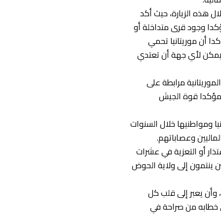
ل هذه الزيارة، حيث أكد
مؤكدا وجود قرى متداخلة أو
دا أن موريتانيا تحمي
 يمكن لأي جهة أن تعتدي
موريتانية مرابطة على
، مؤكدا قوة الجيش
يا ومواطنيها خلال السنوات
لماليين وعصاباتهم.
تذار أو التعزية في عشرات
جيش المالي وعصاباته بدم بارد، ومن آخرها قرابة 7 موريتانيين ينتمون إلى ولاية الحوض
 وأن يعبر إلى قلب كل
ى خطابه من صراحة في