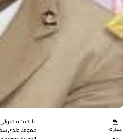
عادت كلمات والي ا
عموما، ولدى سكان
مشاركة
الوطنية بوضوح وص