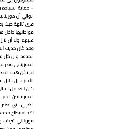
– حماية السيادة و
الوالي أن موريتان
قرى تائهة حيث يقي
مواطنيها داخل هذ
عليهم، ولا أن تنز
وقد كان حديث السي
الحدود، وأن كل م
الموريتاني وصرامت
لم تكن هذه التصري
الأخيرة، بل خلال 
كان التعامل المال
الغربي التي يعتبر
لقد استطاع محمد 
موريتاني شريف، وه
موقعها، ومن صرام